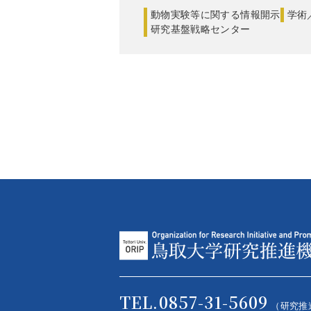
動物実験等に関する情報開示
学術
研究基盤戦略センター
TEL.0857-31-5609
（研究推