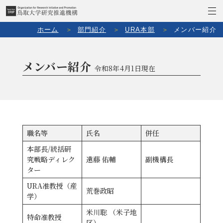
ホーム
部門紹介
URA本部
メンバー紹介
メンバー紹介
令和8年4月1日現在
職名等
氏名
併任
本部長/統括研
究戦略ディレク
遠藤 佑輔
副機構長
ター
URA准教授（産
荒巻政昭
学）
米川聡 （米子地
特命准教授
区）