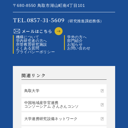
〒680-8550 鳥取市湖山町南4丁目101
TEL.0857-31-5609
（研究推進課総務係）
メールはこちら
機構について
学外の方へ
学内研究者の方へ
部門紹介
所管教育研究施設
お知らせ
よくある質問
お問い合わせ
プライバシーポリシー
関連リンク
鳥取大学
中国地域産学官連携
コンソーシアム さんさんコンソ
大学連携研究設備ネットワーク