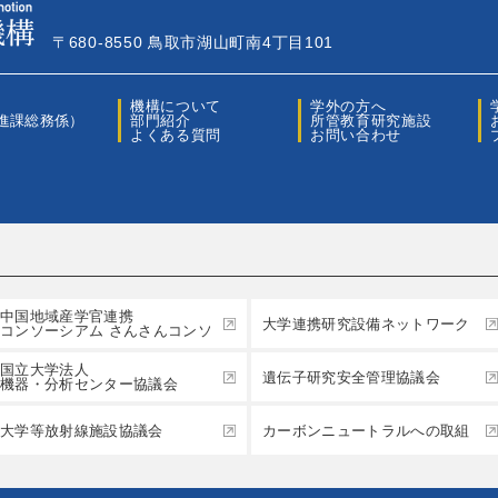
〒680-8550 鳥取市湖山町南4丁目101
機構について
学外の方へ
進課総務係）
部門紹介
所管教育研究施設
よくある質問
お問い合わせ
中国地域産学官連携
大学連携研究設備ネットワーク
コンソーシアム さんさんコンソ
国立大学法人
遺伝子研究安全管理協議会
機器・分析センター協議会
大学等放射線施設協議会
カーボンニュートラルへの取組