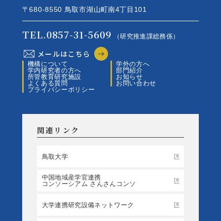
〒680-8550 鳥取市湖山町南4丁目101
TEL.0857-31-5609
（研究推進課総務係）
メールはこちら
機構について
学外の方へ
学内研究者の方へ
部門紹介
所管教育研究施設
お知らせ
よくある質問
お問い合わせ
プライバシーポリシー
関連リンク
鳥取大学
中国地域産学官連携
コンソーシアム さんさんコンソ
大学連携研究設備ネットワーク