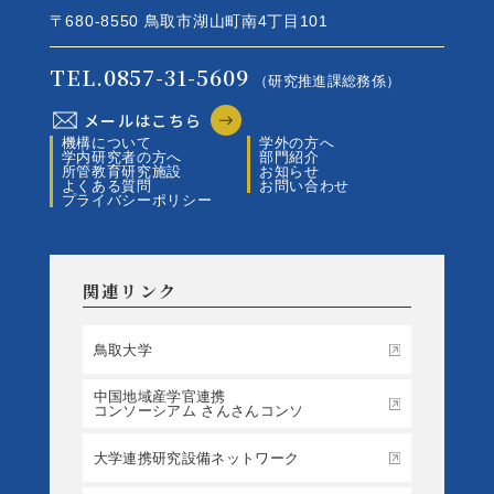
〒680-8550 鳥取市湖山町南4丁目101
TEL.0857-31-5609
（研究推進課総務係）
メールはこちら
機構について
学外の方へ
学内研究者の方へ
部門紹介
所管教育研究施設
お知らせ
よくある質問
お問い合わせ
プライバシーポリシー
関連リンク
鳥取大学
中国地域産学官連携
コンソーシアム さんさんコンソ
大学連携研究設備ネットワーク