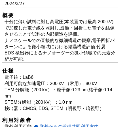
2024/3/27
概要
十分に薄い試料に対し高電圧(本装置では最高 200 kV)
で加速した電子線を照射し,透過・回折した電子を結像
させることで試料の内部構造を評価。
ナノスケールでの直接的な微細構造の観察,電子回折パ
ターンによる微小領域における結晶構造評価,付属
EDS 検出器によるナノオーダーの微小領域での元素分
析が可能。
仕様
電子銃：LaB6
利用可能な加速電圧：200 kV （常用）, 80 kV
TEM 分解能（200 kV）：粒子像 0.23 nm,格子像 0.14
nm
STEM分解能（200 kV）：1.0 nm
検出器：CMOS, EDS, STEM（明視野・暗視野）
利用対象者
学外利用可能
学外からの設備共同利用案内