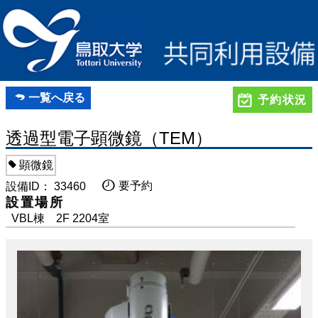
一覧へ戻る
予約状況
透過型電子顕微鏡（TEM）
顕微鏡
要予約
設備ID： 33460
設置場所
VBL棟 2F 2204室