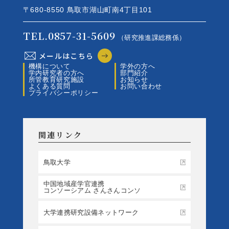
〒680-8550 鳥取市湖山町南4丁目101
TEL.0857-31-5609
（研究推進課総務係）
メールはこちら
機構について
学外の方へ
学内研究者の方へ
部門紹介
所管教育研究施設
お知らせ
よくある質問
お問い合わせ
プライバシーポリシー
関連リンク
鳥取大学
中国地域産学官連携
コンソーシアム さんさんコンソ
大学連携研究設備ネットワーク